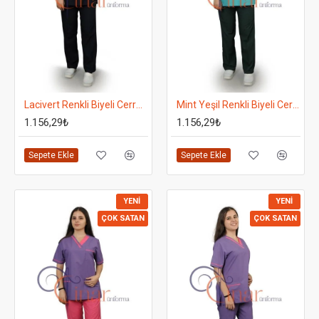
Lacivert Renkli Biyeli Cerrahi Takım - Takma Kol
Mint Yeşil Renkli Biyeli Cerrahi Takım - Takma Kol - Alt Koyu Yeşil
1.156,29₺
1.156,29₺
Sepete Ekle
Sepete Ekle
YENI
YENI
ÇOK SATAN
ÇOK SATAN