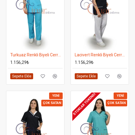
Turkuaz Renkli Biyeli Cerrahi Takım - Takma Kol
Lacivert Renkli Biyeli Cerrahi Takım - Takma Kol - Alt Beyaz
1.156,29₺
1.156,29₺
Sepete Ekle
Sepete Ekle
STOKLAR TÜKENDI
YENI
YENI
ÇOK SATAN
ÇOK SATAN