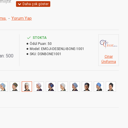
miştir.
mış.
-
Yorum Yap
nden ayarlanabilir.
.
STOKTA
Ödül Puan:
50
Model:
EMOJI-DESENLI-BONE-1001
SKU:
DSNBONE1001
an: 500
Cinar
Üniforma