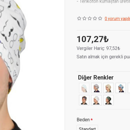
- Terikoton kumaştan üretil
- Yıkanabilir.
0 yorum yapıl
- Bağcıklı şekilde kendiliği
- Uniseks ve Tek Bedendir
107,27₺
Kumaş Cinsi :
Terikoton
Vergiler Hariç: 97,52₺
Satın almak için gerekli pu
Diğer Renkler
Beden
Standart