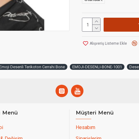
Alışveriş Listeme Ekle
Emoji Desenli Terikoton Cerrahi Bone
EMOJI-DESENLI-BONE-1001
Desen
ı Menü
Müşteri Menü
bi
Hesabım
 & Değişim
Siparişlerim