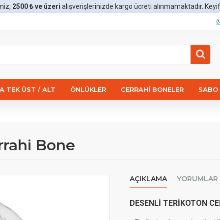
miz,
2500 ₺ ve üzeri
alışverişlerinizde kargo ücreti alınmamaktadır. Keyifli 
 TEK ÜST / ALT
ÖNLÜKLER
CERRAHI BONELER
SABO 
rrahi Bone
AÇIKLAMA
YORUMLAR
DESENLİ TERİKOTON CE