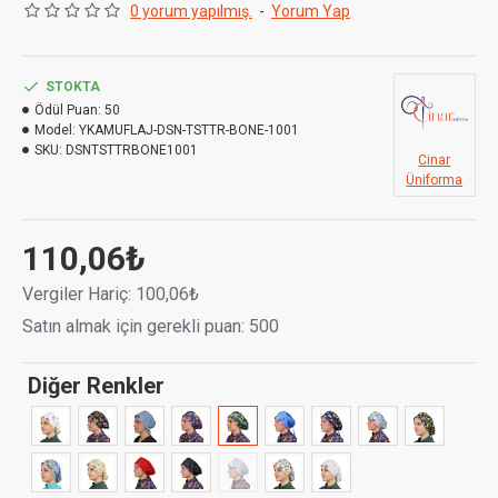
0 yorum yapılmış.
-
Yorum Yap
Kumaş Cinsi :
Terikoton
STOKTA
Ödül Puan:
50
Model:
YKAMUFLAJ-DSN-TSTTR-BONE-1001
SKU:
DSNTSTTRBONE1001
Cinar
Üniforma
110,06₺
Vergiler Hariç: 100,06₺
Satın almak için gerekli puan: 500
Diğer Renkler