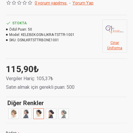
0 yorum yapılmış.
-
Yorum Yap
- Uniseks ve Tek Bedendir.
Kumaş Cinsi :
Likra
STOKTA
Ödül Puan:
50
Model:
KELEBEK-DSN-LIKRA-TSTTR-1001
SKU:
DSNLKRTSTTRBONE1001
Cinar
Üniforma
115,90₺
Vergiler Hariç: 105,37₺
Satın almak için gerekli puan: 500
Diğer Renkler