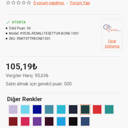
0 yorum yapılmış.
-
Yorum Yap
Kumaş Cinsi :
Terikoton
STOKTA
Ödül Puan:
50
Model:
KYESIL-RENKLI-TESETTUR-BONE-1001
SKU:
RNKTSTTRBONE1001
Cinar
Üniforma
105,19₺
Vergiler Hariç: 95,63₺
Satın almak için gerekli puan: 500
Diğer Renkler