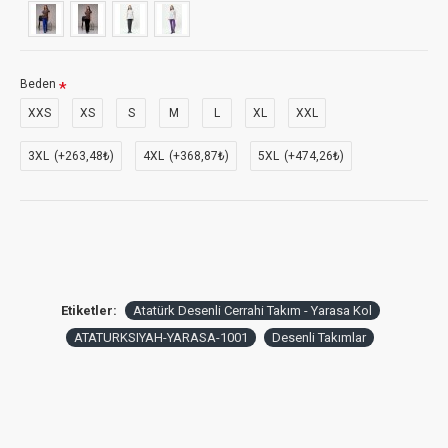
Beden
XXS
XS
S
M
L
XL
XXL
3XL
(+263,48₺)
4XL
(+368,87₺)
5XL
(+474,26₺)
Etiketler:
Atatürk Desenli Cerrahi Takım - Yarasa Kol
ATATURKSIYAH-YARASA-1001
Desenli Takımlar