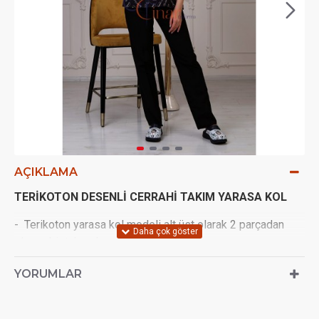
AÇIKLAMA
TERİKOTON DESENLİ CERRAHİ TAKIM YARASA KOL
- Terikoton yarasa kol modeli alt üst olarak 2 parçadan
oluşan bir takımdır.
- Bedenlerimiz UNİSEX'tir.
YORUMLAR
- Alt ve üst parçalar aynı renk ve kumaştan üretilir.