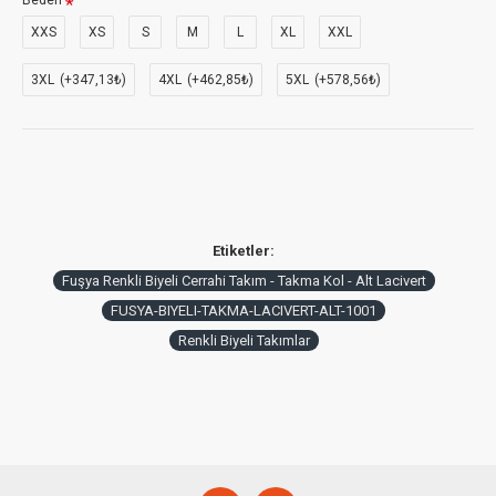
Beden
XXS
XS
S
M
L
XL
XXL
3XL
(+347,13₺)
4XL
(+462,85₺)
5XL
(+578,56₺)
Etiketler:
Fuşya Renkli Biyeli Cerrahi Takım - Takma Kol - Alt Lacivert
FUSYA-BIYELI-TAKMA-LACIVERT-ALT-1001
Renkli Biyeli Takımlar