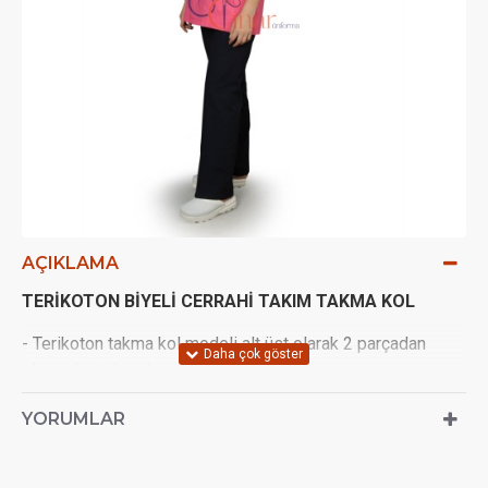
AÇIKLAMA
TERİKOTON BİYELİ CERRAHİ TAKIM TAKMA KOL
- Terikoton takma kol modeli alt üst olarak 2 parçadan
oluşan bir takımdır.
- Biye kombin edilmiştir.
YORUMLAR
- Bedenlerimiz UNISEX'tir.