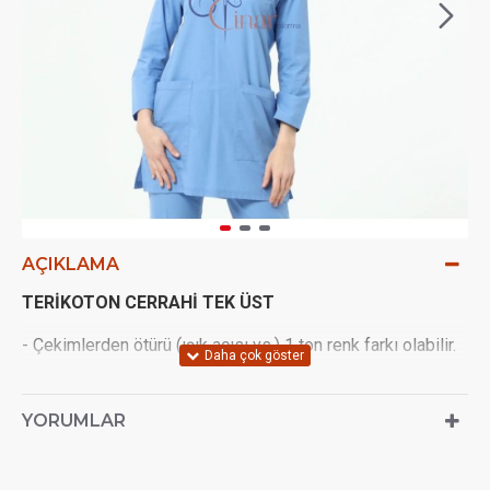
AÇIKLAMA
TERİKOTON CERRAHİ TEK ÜST
- Çekimlerden ötürü (ışık açısı vs.) 1 ton renk farkı olabilir.
- Terletmeyen Terikoton kumaştan imal edilir.
YORUMLAR
- Üstün yaka kısmı hakim yakadır 3 adet çıtçıt vardır ve
uzun kolludur.