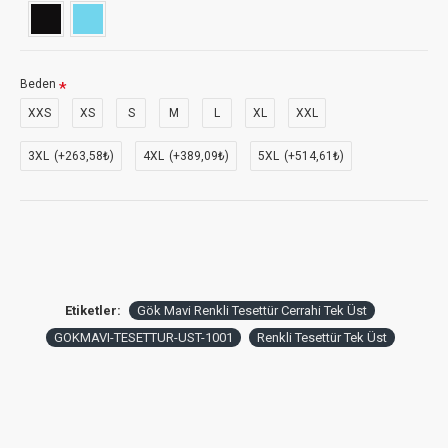
Beden
XXS
XS
S
M
L
XL
XXL
3XL
(+263,58₺)
4XL
(+389,09₺)
5XL
(+514,61₺)
Etiketler:
Gök Mavi Renkli Tesettür Cerrahi Tek Üst
GOKMAVI-TESETTUR-UST-1001
Renkli Tesettür Tek Üst