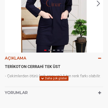
AÇIKLAMA
TERİKOTON CERRAHİ TEK ÜST
- Çekimlerden ötürü (ışık açısı vs.) 1 ton renk farkı olabilir.
- Terletmeyen Terikoton kumaştan imal edilir.
YORUMLAR
- Üstün yaka kısmı hakim yakadır 3 adet çıtçıt vardır ve
uzun kolludur.