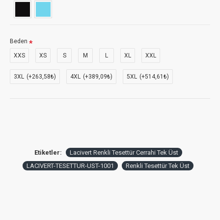
Beden
XXS
XS
S
M
L
XL
XXL
3XL
(+263,58₺)
4XL
(+389,09₺)
5XL
(+514,61₺)
Etiketler:
Lacivert Renkli Tesettür Cerrahi Tek Üst
LACIVERT-TESETTUR-UST-1001
Renkli Tesettür Tek Üst