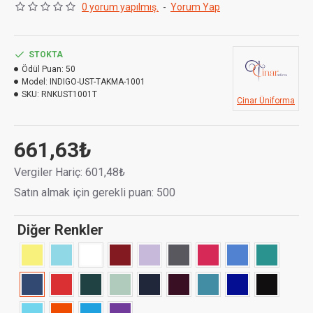
0 yorum yapılmış.
-
Yorum Yap
- 2 etek bölümünde, 1'i de göğüs bölümde olmak üzere 3
adet cebi bulunur.
STOKTA
Kumaş Cinsi :
Terikoton 110 gr/m2 %65 Poly. %35 Pamuk
Ödül Puan:
50
Model:
INDIGO-UST-TAKMA-1001
SKU:
RNKUST1001T
Cinar Üniforma
661,63₺
Vergiler Hariç: 601,48₺
Satın almak için gerekli puan: 500
Diğer Renkler