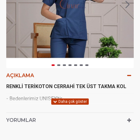
AÇIKLAMA
RENKLİ
TERİKOTON CERRAHİ TEK ÜST TAKMA KOL
- Bedenlerimiz UNISEX'tir.
- Çekimlerden ötürü (ışık açısı vs.) 1 ton renk farkı olabilir
YORUMLAR
- Terletmeyen Terikoton kumaştan imal edilir
- Kenarlarında yırtmaç vardır.