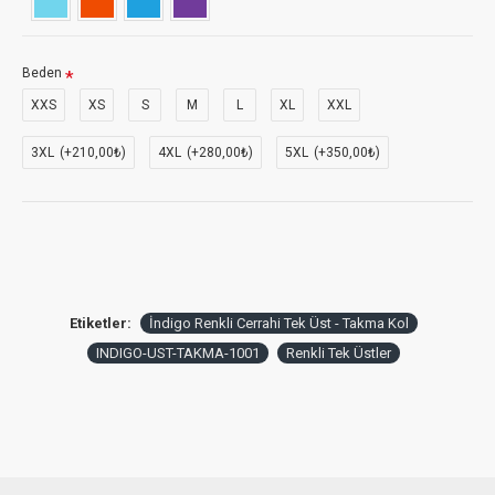
Beden
XXS
XS
S
M
L
XL
XXL
3XL
(+210,00₺)
4XL
(+280,00₺)
5XL
(+350,00₺)
Etiketler:
İndigo Renkli Cerrahi Tek Üst - Takma Kol
INDIGO-UST-TAKMA-1001
Renkli Tek Üstler