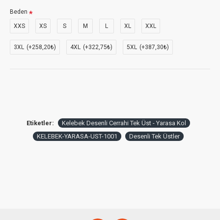
Beden
XXS
XS
S
M
L
XL
XXL
3XL
(+258,20₺)
4XL
(+322,75₺)
5XL
(+387,30₺)
Etiketler:
Kelebek Desenli Cerrahi Tek Üst - Yarasa Kol
KELEBEK-YARASA-UST-1001
Desenli Tek Üstler