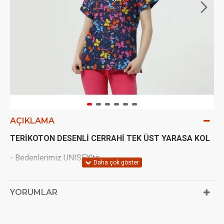
AÇIKLAMA
TERİKOTON DESENLİ CERRAHİ TEK ÜST YARASA KOL
- Bedenlerimiz UNISEX'tir.
- Çekimlerden ötürü (ışık açısı vs.) 1 ton renk farkı olabilir
YORUMLAR
- Terletmeyen Terikoton kumaştan imal edilir.
- Terikoton yarasa kol takımın kol oyuntusu olmayan, kolu