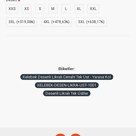
Beden
XXS
XS
S
M
L
XL
XXL
3XL
(+319,08₺)
4XL
(+478,63₺)
5XL
(+638,17₺)
Etiketler:
Kelebek Desenli Likralı Cerrahi Tek Üst - Yarasa Kol
KELEBEK-DESEN-LIKRA-UST-1001
Desenli Likralı Tek Üstler