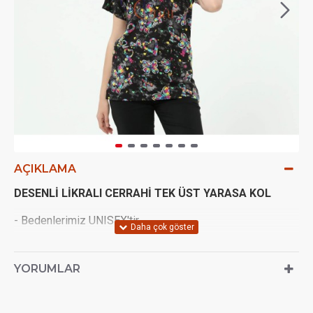
AÇIKLAMA
DESENLİ LİKRALI
CERRAHİ TEK ÜST YARASA KOL
- Bedenlerimiz UNISEX'tir.
- Üstün yaka kısmı V şeklindedir.
YORUMLAR
- Çekimlerden ötürü (ışık açısı vs.) 1 ton renk farkı olabilir.
- Yaka kısmın arkasında formanın rengiyle uyumlu biye