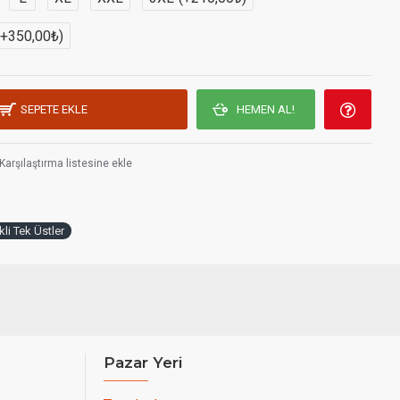
(+350,00₺)
SEPETE EKLE
HEMEN AL!
Karşılaştırma listesine ekle
li Tek Üstler
Pazar Yeri