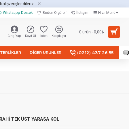
alışverişler dileriz.
Whatsapp Destek
Beden Ölçüleri
İletişim
Hızlı Menü
0 ürün - 0,00₺
Giriş Yap
Kayıt Ol
İstek
Karşılaştır
(0212) 437 26 55
TERLIKLER
DIĞER ÜRÜNLER
RAHİ TEK ÜST YARASA KOL