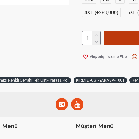
4XL
(+280,00₺)
5XL
Alışveriş Listeme Ekle
rmızı Renkli Cerrahi Tek Üst - Yarasa Kol
KIRMIZI-UST-YARASA-1001
Renk
ı Menü
Müşteri Menü