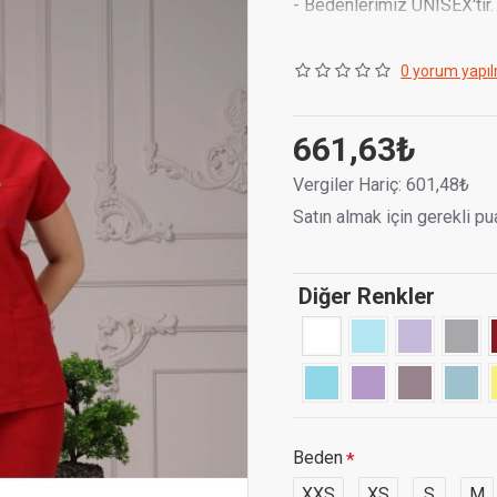
- Bedenlerimiz UNISEX'tir.
- Çekimlerden ötürü (ışık aç
0 yorum yapıl
- Terletmeyen Terikoton k
- Kenarlarında yırtmaç vardı
661,63₺
- 2 etek bölümünde, 1'i d
Vergiler Hariç: 601,48₺
Satın almak için gerekli pu
Kumaş Cinsi :
Terikoton 
Diğer Renkler
Beden
XXS
XS
S
M