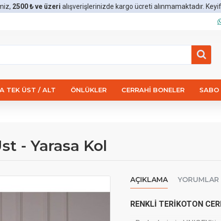
miz,
2500 ₺ ve üzeri
alışverişlerinizde kargo ücreti alınmamaktadır. Keyifli 
 TEK ÜST / ALT
ÖNLÜKLER
CERRAHI BONELER
SABO 
st - Yarasa Kol
AÇIKLAMA
YORUMLAR
RENKLİ
TERİKOTON CER