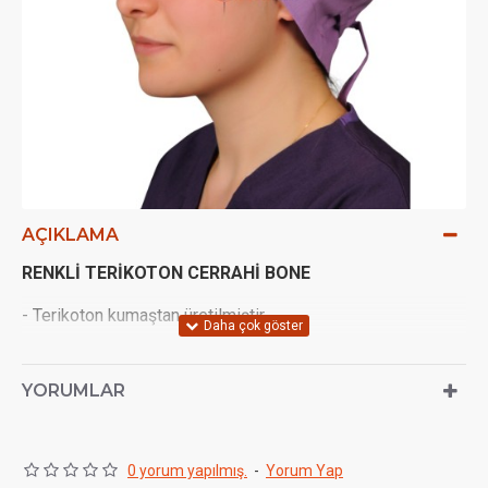
AÇIKLAMA
RENKLİ TERİKOTON CERRAHİ BONE
- Terikoton kumaştan üretilmiştir.
- Yıkanabilir.
YORUMLAR
- Bağcıklı şekilde kendiliğinden ayarlanabilir.
- Uniseks ve Tek Bedendir.
0 yorum yapılmış.
-
Yorum Yap
Kumaş Cinsi :
Terikoton