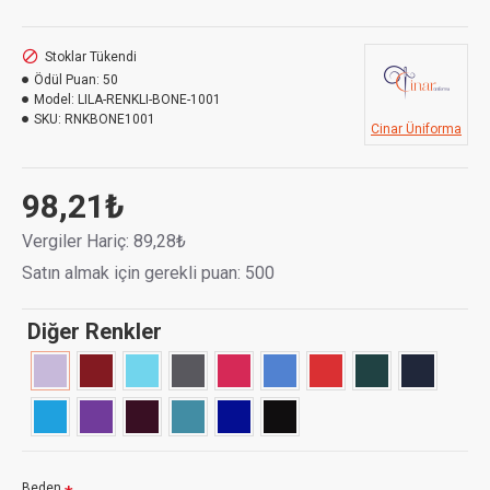
Stoklar Tükendi
Ödül Puan:
50
Model:
LILA-RENKLI-BONE-1001
SKU:
RNKBONE1001
Cinar Üniforma
98,21₺
Vergiler Hariç: 89,28₺
Satın almak için gerekli puan: 500
Diğer Renkler
Beden