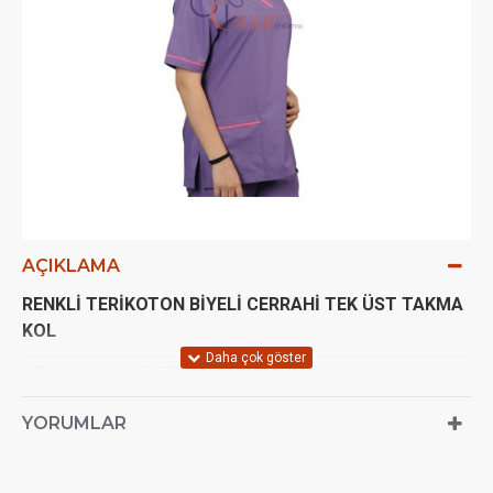
AÇIKLAMA
RENKLİ
TERİKOTON BİYELİ CERRAHİ TEK ÜST TAKMA
KOL
- Bedenlerimiz UNISEX'tir.
- Biye kombin edilmiştir.
YORUMLAR
- Çekimlerden ötürü (ışık açısı vs.) 1 ton renk farkı olabilir