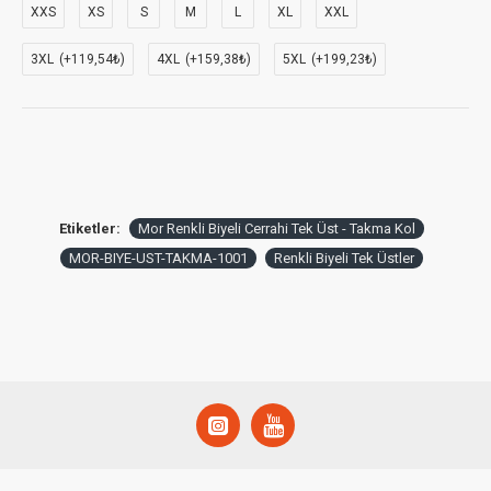
XXS
XS
S
M
L
XL
XXL
3XL
(+119,54₺)
4XL
(+159,38₺)
5XL
(+199,23₺)
Etiketler:
Mor Renkli Biyeli Cerrahi Tek Üst - Takma Kol
MOR-BIYE-UST-TAKMA-1001
Renkli Biyeli Tek Üstler