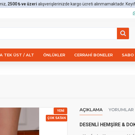
miz,
2500 ₺ ve üzeri
alışverişlerinizde kargo ücreti alınmamaktadır. Keyifli 
 TEK ÜST / ALT
ÖNLÜKLER
CERRAHI BONELER
SABO 
AÇIKLAMA
YORUMLAR
YENI
ÇOK SATAN
DESENLİ HEMŞİRE & DO