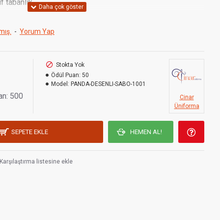
f tabanlık.
iyel iç astar.
mış.
-
Yorum Yap
a uygunluk.
Stokta Yok
Ödül Puan:
50
Model:
PANDA-DESENLI-SABO-1001
an: 500
Cinar
Üniforma
SEPETE EKLE
HEMEN AL!
Karşılaştırma listesine ekle