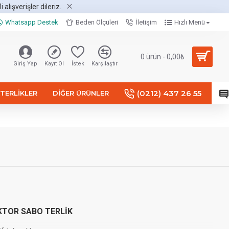
alışverişler dileriz.
Whatsapp Destek
Beden Ölçüleri
İletişim
Hızlı Menü
0 ürün - 0,00₺
Giriş Yap
Kayıt Ol
İstek
Karşılaştır
(0212) 437 26 55
TERLIKLER
DIĞER ÜRÜNLER
KTOR SABO TERLİK