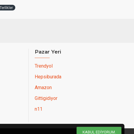
erlikler
Pazar Yeri
Trendyol
Hepsiburada
Amazon
Gittigidiyor
n11
KABUL EDIYORUM.