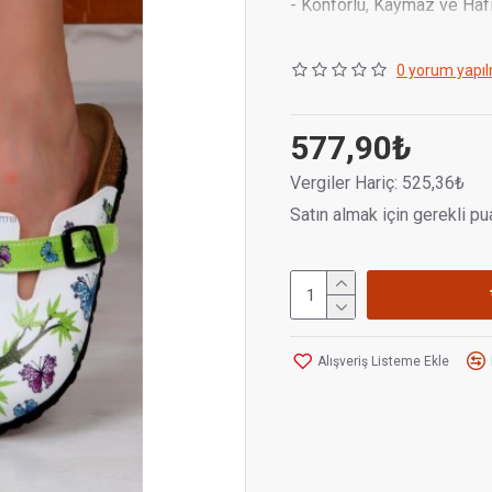
- Konforlu, Kaymaz ve Hafi
- Koku yapmayan antibakter
0 yorum yapıl
- Uzun süre ayakta kalmay
577,90₺
Vergiler Hariç: 525,36₺
Satın almak için gerekli pu
Alışveriş Listeme Ekle