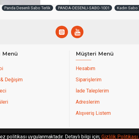
Panda Desenli Sabo Terlik
PANDA-DESENLI-SABO-1001
Kadın Sabo T
ı Menü
Müşteri Menü
bi
Hesabım
 & Değişim
Siparişlerim
eci
İade Taleplerim
leri
Adreslerim
Alışveriş Listem
ez politikası uygulanmaktadır. Detaylı bilgi için;
Gizlilik Politikası.