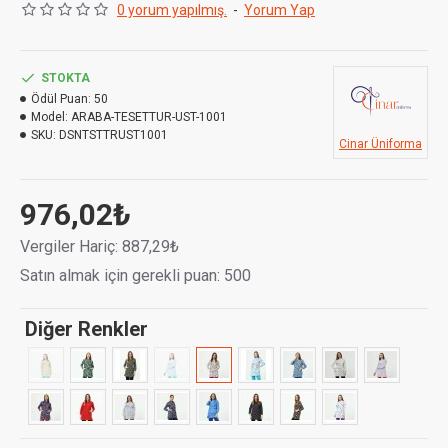
0 yorum yapılmış.
-
Yorum Yap
- 2'si etek bölümünde, 1'i de göğüs bölümde olmak üzere
3 adet cebi bulunur.
STOKTA
Kumaş Cinsi :
Terikoton 110 gr/m2 %65 Poly. %35 Pamuk
Ödül Puan:
50
Model:
ARABA-TESETTUR-UST-1001
SKU:
DSNTSTTRUST1001
Cinar Üniforma
976,02₺
Vergiler Hariç: 887,29₺
Satın almak için gerekli puan: 500
Diğer Renkler