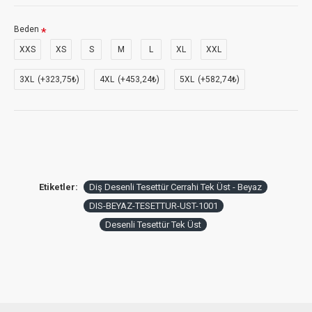
Beden
XXS
XS
S
M
L
XL
XXL
3XL
(+323,75₺)
4XL
(+453,24₺)
5XL
(+582,74₺)
Etiketler:
Diş Desenli Tesettür Cerrahi Tek Üst - Beyaz
DIS-BEYAZ-TESETTUR-UST-1001
Desenli Tesettür Tek Üst