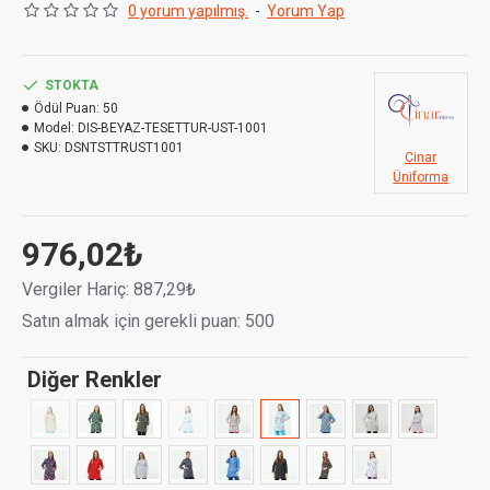
0 yorum yapılmış.
-
Yorum Yap
- 2'si etek bölümünde, 1'i de göğüs bölümde olmak üzere
3 adet cebi bulunur.
STOKTA
Kumaş Cinsi :
Terikoton 110 gr/m2 %65 Poly. %35 Pamuk
Ödül Puan:
50
Model:
DIS-BEYAZ-TESETTUR-UST-1001
SKU:
DSNTSTTRUST1001
Cinar
Üniforma
976,02₺
Vergiler Hariç: 887,29₺
Satın almak için gerekli puan: 500
Diğer Renkler