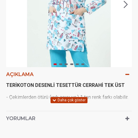
AÇIKLAMA
TERİKOTON DESENLİ TESETTÜR CERRAHİ TEK ÜST
- Çekimlerden ötürü (ışık açısı vs.) 1 ton renk farkı olabilir.
- Terletmeyen Terikoton kumaştan imal edilir.
YORUMLAR
- Yaka kısmı hakim yakadır 3 adet çıt çıt vardır.
- Üst kısmın kenarlarında yırtmaç vardır ve uzun kolludur.