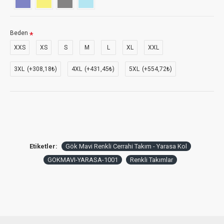
Beden
XXS
XS
S
M
L
XL
XXL
3XL
(+308,18₺)
4XL
(+431,45₺)
5XL
(+554,72₺)
Etiketler:
Gök Mavi Renkli Cerrahi Takım - Yarasa Kol
GOKMAVI-YARASA-1001
Renkli Takımlar