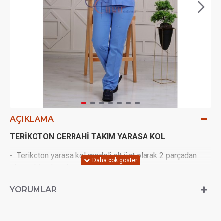
AÇIKLAMA
TERİKOTON CERRAHİ TAKIM YARASA KOL
- Terikoton yarasa kol modeli alt üst olarak 2 parçadan
oluşan bir takımdır.
- Bedenlerimiz UNISEX'tir.
YORUMLAR
- Alt ve üst parçalar aynı renk ve kumaştan üretilir.