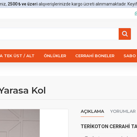
miz,
2500 ₺ ve üzeri
alışverişlerinizde kargo ücreti alınmamaktadır. Keyifli 
 TEK ÜST / ALT
ÖNLÜKLER
CERRAHI BONELER
SABO 
Yarasa Kol
AÇIKLAMA
YORUMLAR
TERİKOTON CERRAHİ T