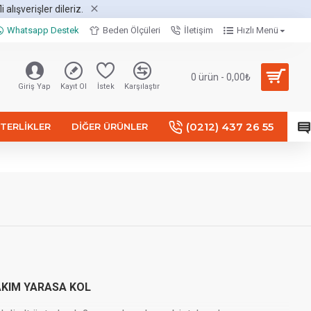
alışverişler dileriz.
Whatsapp Destek
Beden Ölçüleri
İletişim
Hızlı Menü
0 ürün - 0,00₺
Giriş Yap
Kayıt Ol
İstek
Karşılaştır
(0212) 437 26 55
TERLIKLER
DIĞER ÜRÜNLER
AKIM YARASA KOL