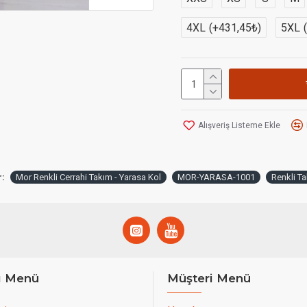
gösterebilir.
4XL
(+431,45₺)
5XL
Kumaş Cinsi :
Terikoton 
Alışveriş Listeme Ekle
r:
Mor Renkli Cerrahi Takım - Yarasa Kol
MOR-YARASA-1001
Renkli Ta
ı Menü
Müşteri Menü