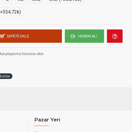
(+554,72₺)
110 gr/m2 %65 Poly. %35 Pamuk
SEPETE EKLE
HEMEN AL!
Karşılaştırma listesine ekle
kımlar
Pazar Yeri