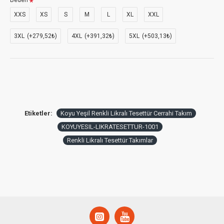
Beden
XXS
XS
S
M
L
XL
XXL
3XL
(+279,52₺)
4XL
(+391,32₺)
5XL
(+503,13₺)
Etiketler:
Koyu Yeşil Renkli Likralı Tesettür Cerrahi Takım
KOYUYESIL-LIKRATESETTUR-1001
Renkli Likralı Tesettür Takımlar