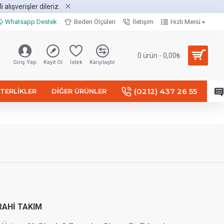
alışverişler dileriz.
Whatsapp Destek
Beden Ölçüleri
İletişim
Hızlı Menü
0 ürün - 0,00₺
Giriş Yap
Kayıt Ol
İstek
Karşılaştır
(0212) 437 26 55
TERLIKLER
DIĞER ÜRÜNLER
AHİ TAKIM