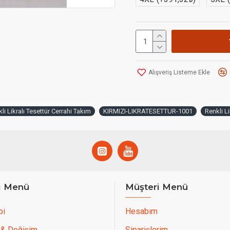
Alışveriş Listeme Ekle
li Likralı Tesettür Cerrahi Takım
KIRMIZI-LIKRATESETTUR-1001
Renkli Li
ı Menü
Müşteri Menü
bi
Hesabım
 & Değişim
Siparişlerim