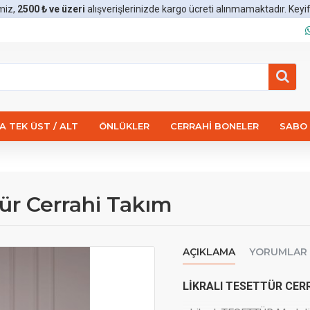
miz,
2500 ₺ ve üzeri
alışverişlerinizde kargo ücreti alınmamaktadır. Keyifli 
 TEK ÜST / ALT
ÖNLÜKLER
CERRAHI BONELER
SABO 
tür Cerrahi Takım
AÇIKLAMA
YORUMLAR
LİKRALI TESETTÜR
CERR