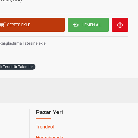
SEPETE EKLE
HEMEN AL!
Karşılaştırma listesine ekle
lı Tesettür Takımlar
Pazar Yeri
Trendyol
Hepsiburada