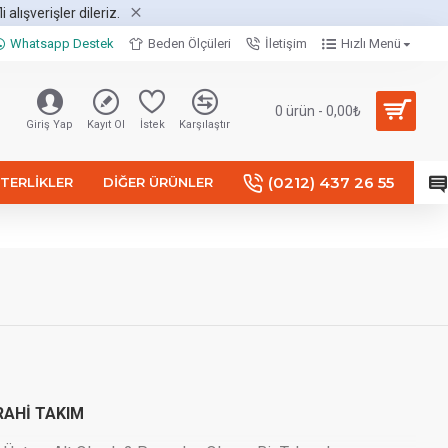
alışverişler dileriz.
Whatsapp Destek
Beden Ölçüleri
İletişim
Hızlı Menü
0 ürün - 0,00₺
Giriş Yap
Kayıt Ol
İstek
Karşılaştır
(0212) 437 26 55
TERLIKLER
DIĞER ÜRÜNLER
AHİ TAKIM