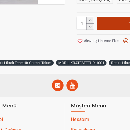
Alışveriş Listeme Ekle
i Likralı Tesettür Cerrahi Takım
MOR-LIKRATESETTUR-1001
Renkli Likra
ı Menü
Müşteri Menü
bi
Hesabım
 & Değişim
Siparişlerim