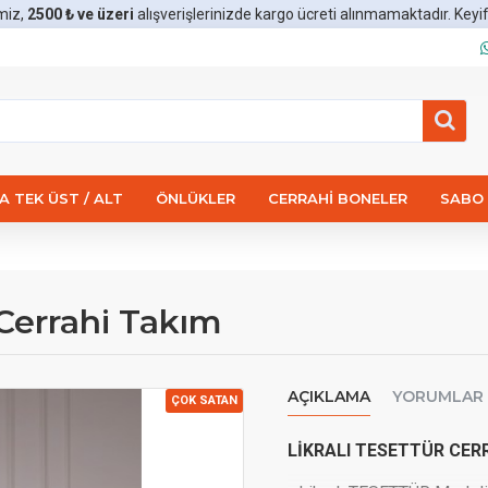
miz,
2500 ₺ ve üzeri
alışverişlerinizde kargo ücreti alınmamaktadır. Keyifli 
 TEK ÜST / ALT
ÖNLÜKLER
CERRAHI BONELER
SABO 
 Cerrahi Takım
AÇIKLAMA
YORUMLAR
ÇOK SATAN
LİKRALI TESETTÜR
CERR