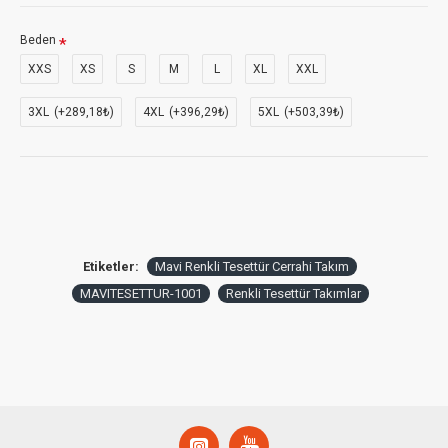
Beden
XXS
XS
S
M
L
XL
XXL
3XL
(+289,18₺)
4XL
(+396,29₺)
5XL
(+503,39₺)
Etiketler:
Mavi Renkli Tesettür Cerrahi Takım
MAVITESETTUR-1001
Renkli Tesettür Takımlar