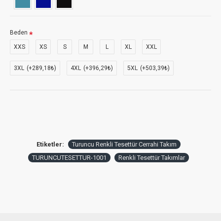
Beden
XXS
XS
S
M
L
XL
XXL
3XL
(+289,18₺)
4XL
(+396,29₺)
5XL
(+503,39₺)
Etiketler:
Turuncu Renkli Tesettür Cerrahi Takım
TURUNCUTESETTUR-1001
Renkli Tesettür Takımlar