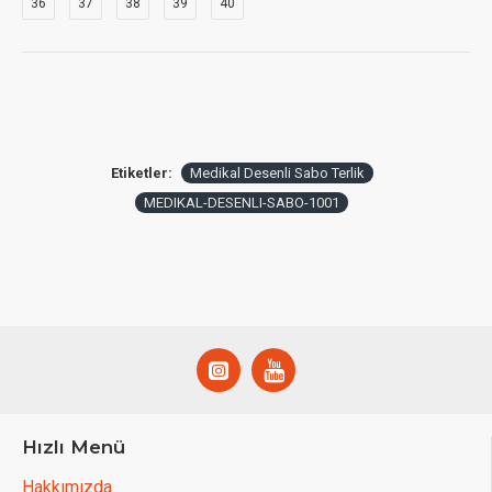
36
37
38
39
40
Etiketler:
Medikal Desenli Sabo Terlik
MEDIKAL-DESENLI-SABO-1001
Hızlı Menü
Hakkımızda