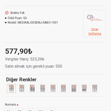
Stokta Yok
Ödül Puan:
50
Model:
MEDIKAL-DESENLI-SABO-1001
Cinar
Üniforma
577,90₺
Vergiler Hariç: 525,36₺
Satın almak için gerekli puan: 500
Diğer Renkler
Numara