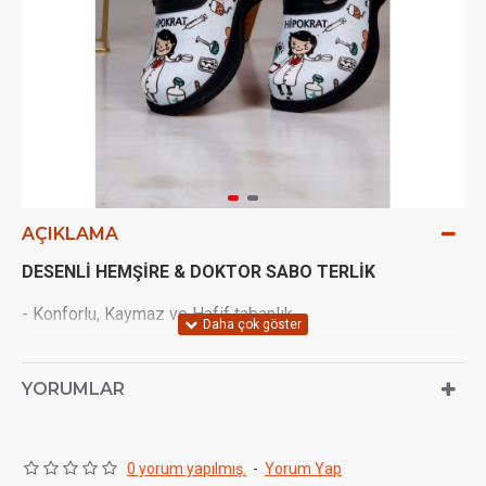
AÇIKLAMA
DESENLİ HEMŞİRE & DOKTOR SABO TERLİK
- Konforlu, Kaymaz ve Hafif tabanlık.
- Koku yapmayan antibakteriyel iç astar.
YORUMLAR
- Uzun süre ayakta kalmaya uygunluk.
0 yorum yapılmış.
-
Yorum Yap