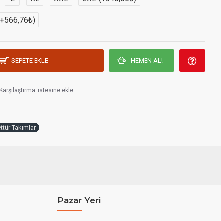
(+566,76₺)
SEPETE EKLE
HEMEN AL!
Karşılaştırma listesine ekle
ttür Takımlar
Pazar Yeri