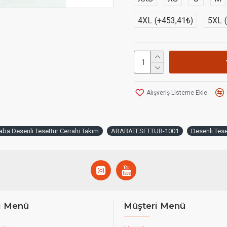
4XL
(+453,41₺)
5XL
Alışveriş Listeme Ekle
aba Desenli Tesettür Cerrahi Takım
ARABATESETTUR-1001
Desenli Tese
ı Menü
Müşteri Menü