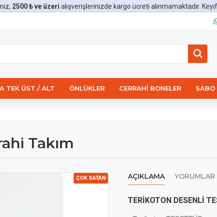
miz,
2500 ₺ ve üzeri
alışverişlerinizde kargo ücreti alınmamaktadır. Keyifli 
 TEK ÜST / ALT
ÖNLÜKLER
CERRAHI BONELER
SABO 
rahi Takım
AÇIKLAMA
YORUMLAR
ÇOK SATAN
TERİKOTON DESENLİ TE