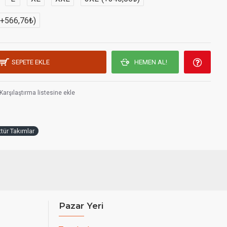
(+566,76₺)
SEPETE EKLE
HEMEN AL!
Karşılaştırma listesine ekle
tür Takımlar
Pazar Yeri