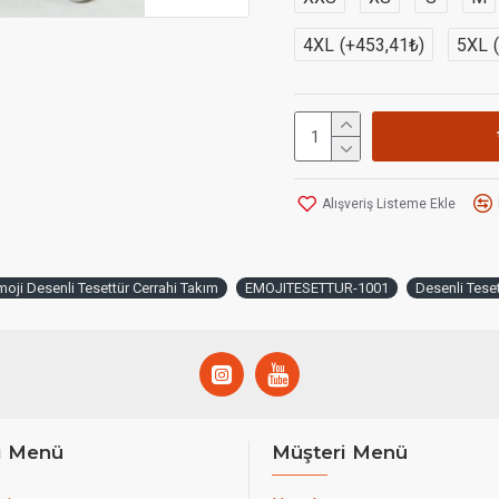
4XL
(+453,41₺)
5XL
Alışveriş Listeme Ekle
oji Desenli Tesettür Cerrahi Takım
EMOJITESETTUR-1001
Desenli Teset
ı Menü
Müşteri Menü