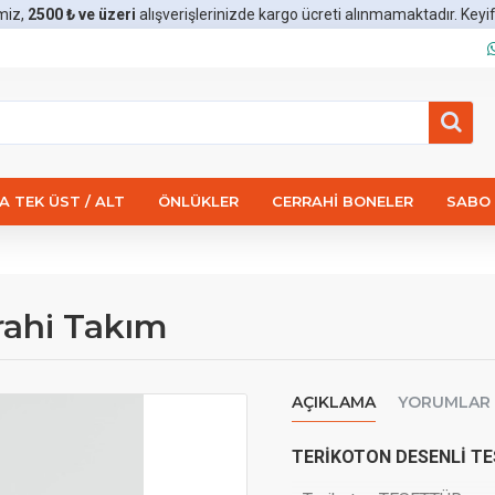
miz,
2500 ₺ ve üzeri
alışverişlerinizde kargo ücreti alınmamaktadır. Keyifli 
 TEK ÜST / ALT
ÖNLÜKLER
CERRAHI BONELER
SABO 
rahi Takım
AÇIKLAMA
YORUMLAR
TERİKOTON DESENLİ TE