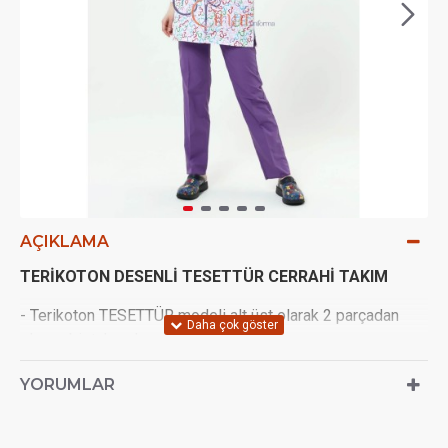
AÇIKLAMA
TERİKOTON DESENLİ TESETTÜR CERRAHİ TAKIM
- Terikoton TESETTÜR modeli alt üst olarak 2 parçadan
oluşan bir takımdır.
- Çekimlerden ötürü (ışık açısı vs.) 1 ton renk farkı olabilir
YORUMLAR
- Terletmeyen Terikoton kumaştan imal edilir