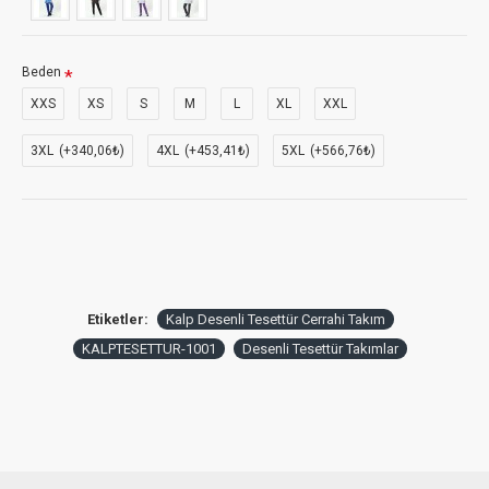
Beden
XXS
XS
S
M
L
XL
XXL
3XL
(+340,06₺)
4XL
(+453,41₺)
5XL
(+566,76₺)
Etiketler:
Kalp Desenli Tesettür Cerrahi Takım
KALPTESETTUR-1001
Desenli Tesettür Takımlar