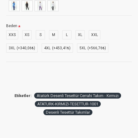
Beden
XXS
XS
S
M
L
XL
XXL
3XL
(+340,06₺)
4XL
(+453,41₺)
5XL
(+566,76₺)
Etiketler:
Atatürk Desenli Tesettür Cerrahi Takım - Kırmızı
ATATURK-KIRMIZI-TESETTUR-1001
Desenli Tesettür Takımlar