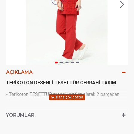
AÇIKLAMA
TERİKOTON DESENLİ TESETTÜR CERRAHİ TAKIM
- Terikoton TESETTÜR modeli alt üst olarak 2 parçadan
oluşan bir takımdır.
- Çekimlerden ötürü (ışık açısı vs.) 1 ton renk farkı olabilir
YORUMLAR
- Terletmeyen Terikoton kumaştan imal edilir